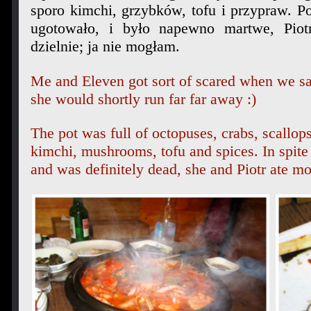
sporo kimchi, grzybków, tofu i przypraw. P
ugotowało, i było napewno martwe, Piot
dzielnie; ja nie mogłam.
Me and Eleven got sort of scared when we sa
she would shortly run far far away :)
The pot was full of octopuses, crabs, scallops
kimchi, mushrooms, tofu and spices.
In spit
and was definitely dead, she and Piotr ate mo