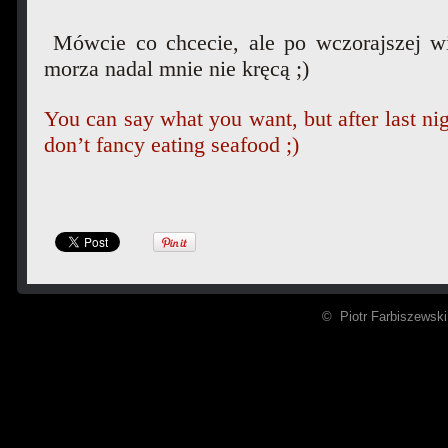
Mówcie co chcecie, ale po wczorajszej wiz
morza nadal mnie nie kręcą ;)
You can say what you want, but after last night’
don’t fancy eating seafood ;)
© Piotr Farbiszewski