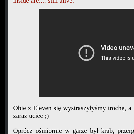
inside are.... still alive.
Obie z Eleven się wystraszyłyśmy trochę, a
zaraz uciec ;)
Oprócz ośmiornic w garze był krab, przerg