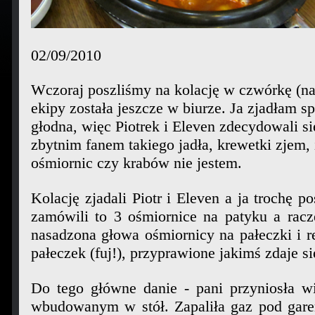
02/09/2010
Wczoraj poszliśmy na kolację w czwórkę (nas
ekipy została jeszcze w biurze. Ja zjadłam s
głodna, więc Piotrek i Eleven zdecydowali s
zbytnim fanem takiego jadła, krewetki zjem,
ośmiornic czy krabów nie jestem.
Kolację zjadali Piotr i Eleven a ja trochę 
zamówili to 3 ośmiornice na patyku a racz
nasadzona głowa ośmiornicy na pałeczki i r
pałeczek (fuj!), przyprawione jakimś zdaje
Do tego główne danie - pani przyniosła wi
wbudowanym w stół. Zapaliła gaz pod gare